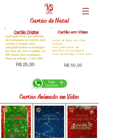
Cartão de Natal
Cartão Digital
Cartão em Vídeo
Você pode enviar por aplicativo
de mensagens ou imprimir (será
Cartão de Natal em vídeo
enviado a imagem para
animado
compartilhamento e montagem
Você pode enviar por
aplicativo de mensagens
em folha A4, com 4 cartões, em
Prazo de entrega: 2 dias úteis
PDF pronto para impressão)
Prazo de entrega: 2 dias úteis
R$ 25,00
R$ 50,00
Cartão Animado em Vídeo