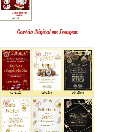
Clique para ver
modelo
vd-1v3
Cartão Digital em Imagem
cd-11v2
cd-18v4
cd-19bv4