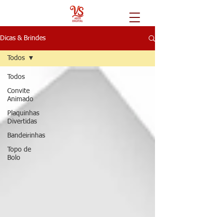
Dicas & Brindes
Todos
Todos
Convite
Animado
Plaquinhas
Divertidas
Bandeirinhas
Topo de
Bolo