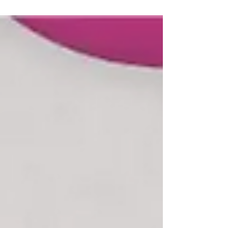
Plaquinhas divertidas *As artes...