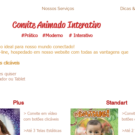
Nossos Serviços
Dicas &
Convite Animado Interativo
#Prático #Moderno # Interativo
ão ideal para nosso mundo conectado!
on-line, hospedado em nosso website com todas as vantagens que
 clicáveis
es quiser
ador ou Tablet
Plus
Standart
> Convite em vídeo
>Convi
com botões clicáveis
botões 
>Até 3 Telas Estáticas
>Até 2 