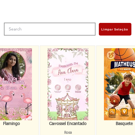
Limpar Seleção
Flamingo
Carrossel Encantado
Basquete
Rosa