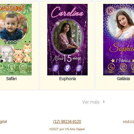
Safári
Euphoria
Galáxia
Ver mais
ital
(12) 98134-9120
vsd.c
©2027 por VS Arte Digital