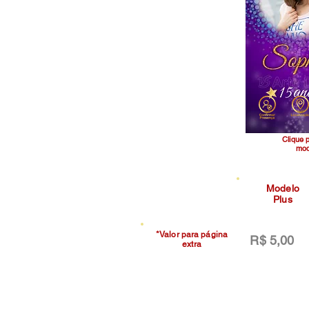
Clique 
mod
Modelo
Plus
*Valor para página
R$ 5,00
extra