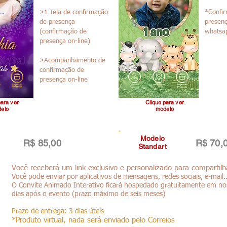
>1 Tela de confirmação
*Confi
de presença
presenç
(confirmação de
whatsa
presença on-line)
>Acompanhamento de
confirmação de
presença on-line
para ver
Clique para ver
elo
modelo
Modelo
R$ 85,00
R$ 70,
Standart
Você receberá um link exclusivo e personalizado para comparti
Você pode enviar por aplicativos de mensagens, redes sociais, e-mail..
O Convite Animado Interativo ficará hospedado gratuitamente em nos
dias após o evento (prazo máximo de seis meses)
Prazo de entrega: 3 dias úteis
*Produto virtual, nada será enviado pelo Correios