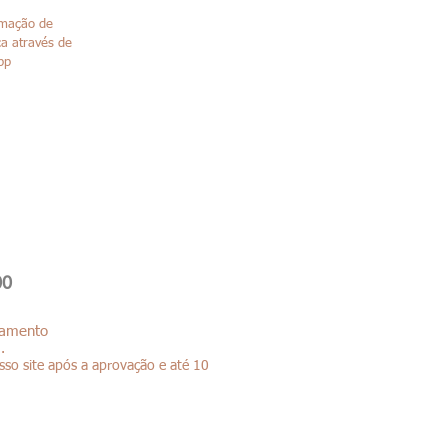
rmação de
a através de
pp
00
lhamento
.
so site após a aprovação e até 10