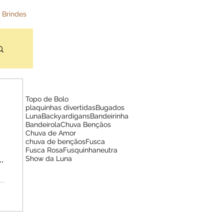
 Brindes
Topo de Bolo
plaquinhas divertidas
Bugados
Luna
Backyardigans
Bandeirinha
Bandeirola
Chuva Bençãos
Chuva de Amor
chuva de bençãos
Fusca
Fusca Rosa
Fusquinha
neutra
Show da Luna
e