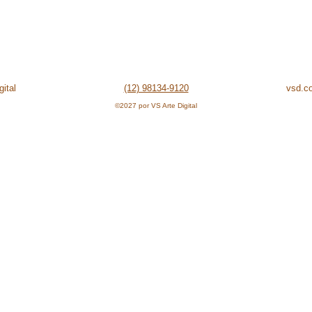
ital
(12) 98134-9120
vsd.c
©2027 por VS Arte Digital