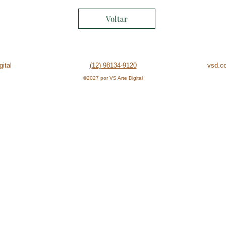
Voltar
ital
(12) 98134-9120
vsd.c
©2027 por VS Arte Digital