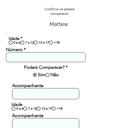
Confirme se poderá
comparecer
Mattew
Idade
*
0 a 6
7 a 12
13 a 17
+18
Número
Poderá Comparecer?
*
Sim
Não
Acompanhante
Idade
0 a 6
7 a 12
13 a 17
+18
Acompanhante