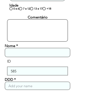
Idade
0 a 6
7 a 12
13 a 17
+18
Comentário
Nome
ID
DDD