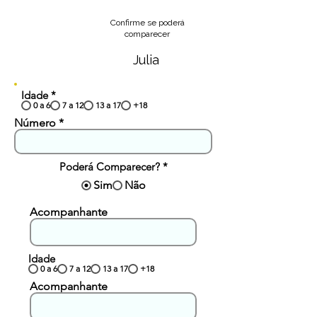
Confirme se poderá
comparecer
Julia
Idade
*
0 a 6
7 a 12
13 a 17
+18
Número
Poderá Comparecer?
*
Sim
Não
Acompanhante
Idade
0 a 6
7 a 12
13 a 17
+18
Acompanhante