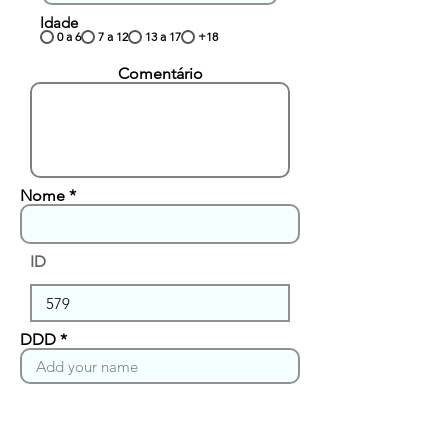
Idade
0 a 6
7 a 12
13 a 17
+18
Comentário
Nome
ID
DDD