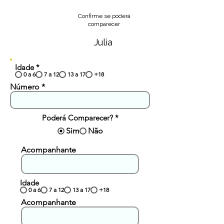
Confirme se poderá
comparecer
Julia
Idade
*
0 a 6
7 a 12
13 a 17
+18
Número
Poderá Comparecer?
*
Sim
Não
Acompanhante
Idade
0 a 6
7 a 12
13 a 17
+18
Acompanhante