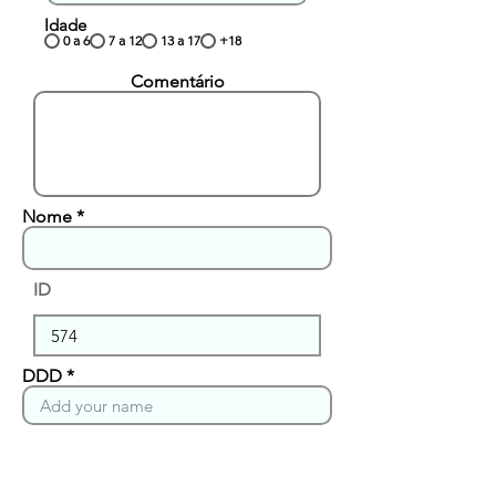
Idade
0 a 6
7 a 12
13 a 17
+18
Comentário
Nome
ID
DDD