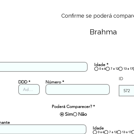
Confirme se poderá compar
Brahma
Idade
*
0 a 6
7 a 12
13 a 17
ID
DDD
Número
Poderá Comparecer?
*
Sim
Não
hante
Idade
0 a 6
7 a 12
13 a 17