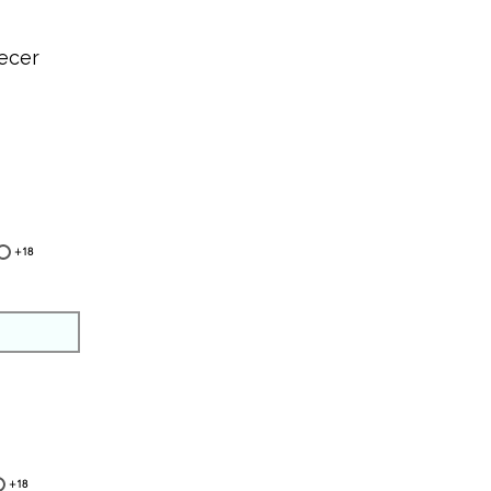
ecer
+18
+18