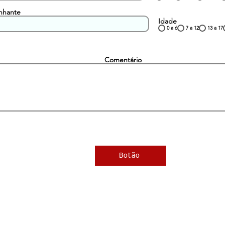
nhante
Idade
0 a 6
7 a 12
13 a 17
Comentário
Botão