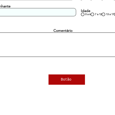
nhante
Idade
0 a 6
7 a 12
13 a 17
Comentário
Botão