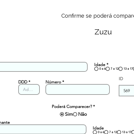
Confirme se poderá compar
Zuzu
Idade
*
0 a 6
7 a 12
13 a 17
ID
DDD
Número
Poderá Comparecer?
*
Sim
Não
hante
Idade
0 a 6
7 a 12
13 a 17