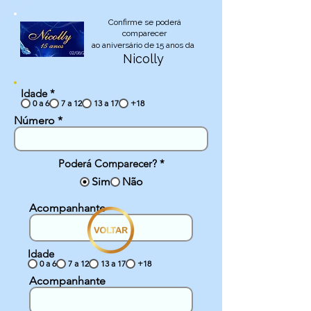
Confirme se poderá
comparecer
ao aniversário de 15 anos da
Nicolly
Idade
*
0 a 6
7 a 12
13 a 17
+18
Número
Poderá Comparecer?
*
Sim
Não
Acompanhante
Idade
0 a 6
7 a 12
13 a 17
+18
Acompanhante