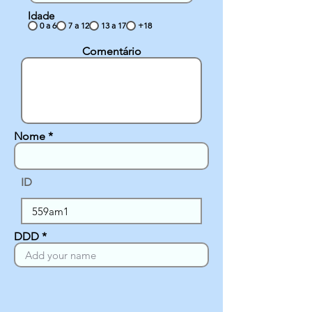
Idade
0 a 6
7 a 12
13 a 17
+18
Comentário
Nome
ID
DDD