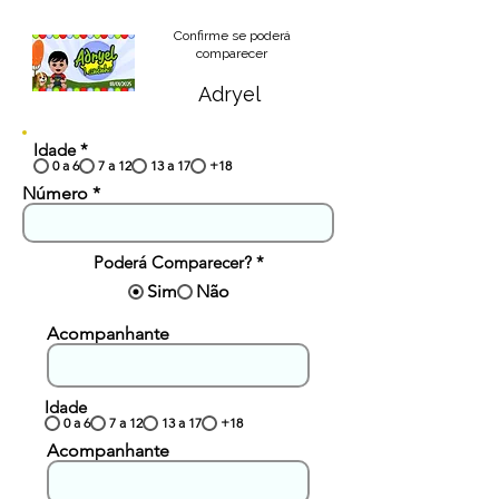
Confirme se poderá
comparecer
Adryel
Idade
*
0 a 6
7 a 12
13 a 17
+18
Número
Poderá Comparecer?
*
Sim
Não
Acompanhante
Idade
0 a 6
7 a 12
13 a 17
+18
Acompanhante