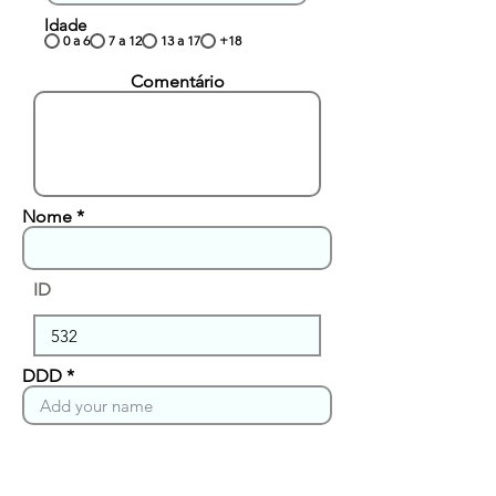
Idade
0 a 6
7 a 12
13 a 17
+18
Comentário
Nome
ID
DDD