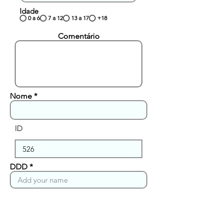
Idade
0 a 6
7 a 12
13 a 17
+18
Comentário
Nome
ID
DDD