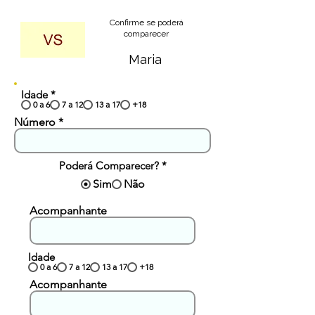
Confirme se poderá
comparecer
Maria
Idade
*
0 a 6
7 a 12
13 a 17
+18
Número
Poderá Comparecer?
*
Sim
Não
Acompanhante
Idade
0 a 6
7 a 12
13 a 17
+18
Acompanhante