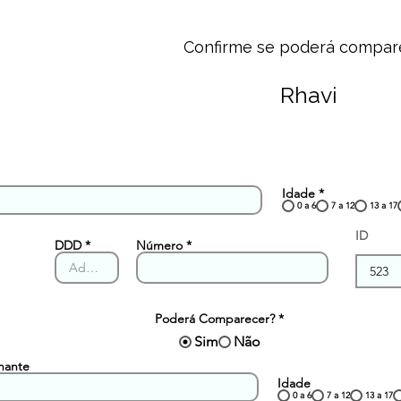
Confirme se poderá compar
Rhavi
Idade
*
0 a 6
7 a 12
13 a 17
ID
DDD
Número
Poderá Comparecer?
*
Sim
Não
hante
Idade
0 a 6
7 a 12
13 a 17