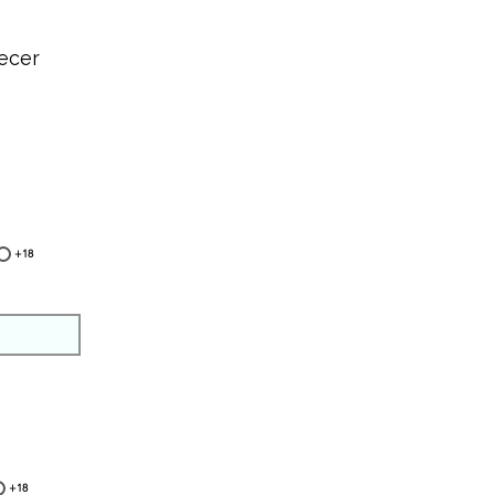
ecer
+18
+18