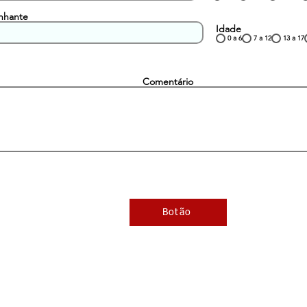
nhante
Idade
0 a 6
7 a 12
13 a 17
Comentário
Botão