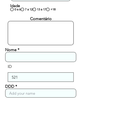
Idade
0 a 6
7 a 12
13 a 17
+18
Comentário
Nome
ID
DDD