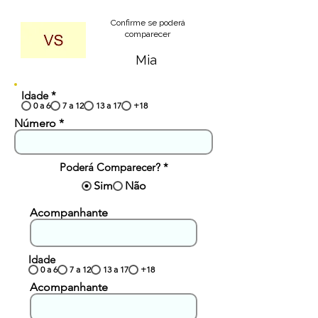
Confirme se poderá
comparecer
Mia
Idade
*
0 a 6
7 a 12
13 a 17
+18
Número
Poderá Comparecer?
*
Sim
Não
Acompanhante
Idade
0 a 6
7 a 12
13 a 17
+18
Acompanhante