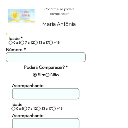
Confirme se poderá
comparecer
Maria Antônia
Idade
*
0 a 6
7 a 12
13 a 17
+18
Número
Poderá Comparecer?
*
Sim
Não
Acompanhante
Idade
0 a 6
7 a 12
13 a 17
+18
Acompanhante