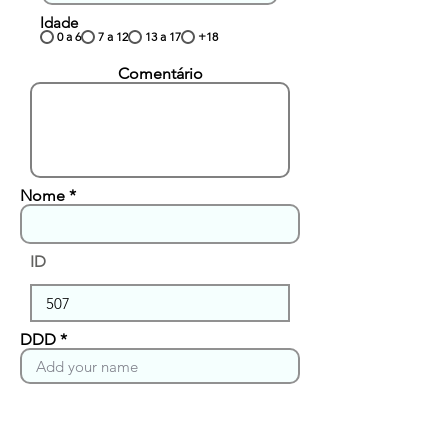
Idade
0 a 6
7 a 12
13 a 17
+18
Comentário
Nome
ID
DDD