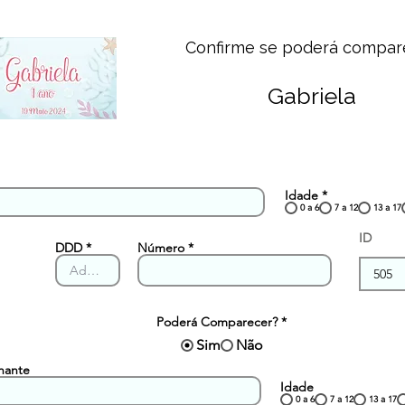
Confirme se poderá compar
Gabriela
Idade
*
0 a 6
7 a 12
13 a 17
ID
DDD
Número
Poderá Comparecer?
*
Sim
Não
hante
Idade
0 a 6
7 a 12
13 a 17