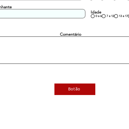
nhante
Idade
0 a 6
7 a 12
13 a 17
Comentário
Botão