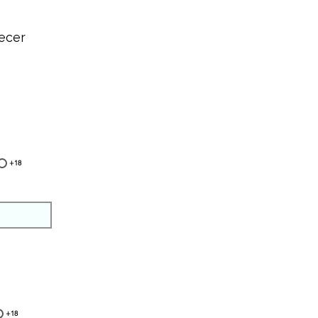
ecer
+18
+18