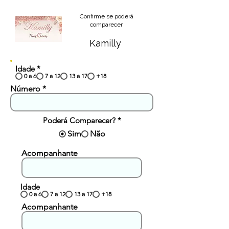
Confirme se poderá
comparecer
Kamilly
Idade
*
0 a 6
7 a 12
13 a 17
+18
Número
Poderá Comparecer?
*
Sim
Não
Acompanhante
Idade
0 a 6
7 a 12
13 a 17
+18
Acompanhante