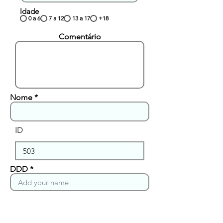
Idade
0 a 6
7 a 12
13 a 17
+18
Comentário
Nome
ID
DDD