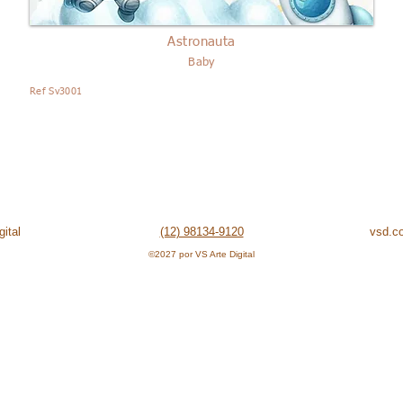
Astronauta
Baby
Ref Sv3001
ital
(12) 98134-9120
vsd.c
©2027 por VS Arte Digital