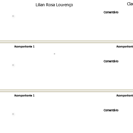
Cla
Lilian Rosa Lourenço
Comentário
Acompanhante 1
Acompanhant
-
Comentário
Acompanhante 1
Acompanhant
Comentário