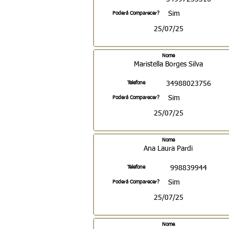
Sim
Poderá Comparecer?
25/07/25
Nome
Maristella Borges Silva
Telefone
34988023756
Sim
Poderá Comparecer?
25/07/25
Nome
Ana Laura Pardi
Telefone
998839944
Sim
Poderá Comparecer?
25/07/25
Nome