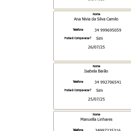
Nome
Ana Nívia da Silva Camilo
Telefone
34 999695059
Sim
Poderá Comparecer?
26/07/25
Nome
Isabela Barão
Telefone
34 992706541
Sim
Poderá Comparecer?
25/07/25
Nome
Manuella Linhares
Telefone
34997235316