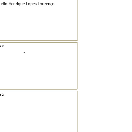
udio Henrique Lopes Lourenço
e 2
-
e 2