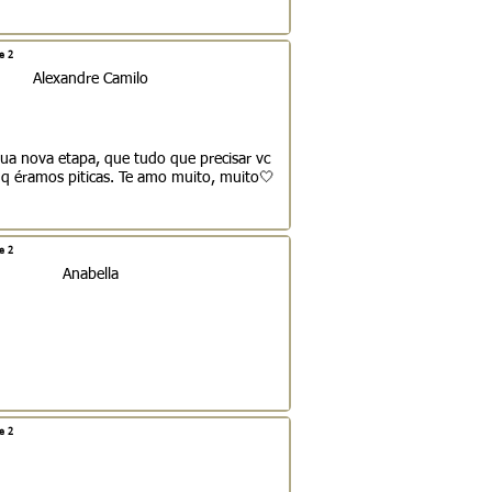
e 2
Alexandre Camilo
ua nova etapa, que tudo que precisar vc
q éramos piticas. Te amo muito, muito🤍
e 2
Anabella
e 2