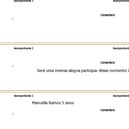
Acompanhante 1
Acompanhant
Comentário
Acompanhante 1
Acompanhant
Comentário
Será uma imensa alegria participar desse momento i
Acompanhante 1
Acompanhant
Manuella Ramos 5 anos
Comentário