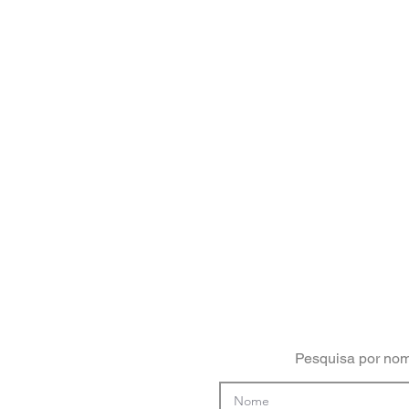
Pesquisa por no