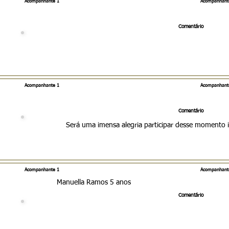
Acompanhante 1
Acompanhant
Comentário
Acompanhante 1
Acompanhant
Comentário
Será uma imensa alegria participar desse momento i
Acompanhante 1
Acompanhant
Manuella Ramos 5 anos
Comentário