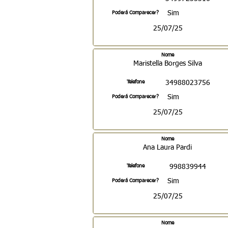
Sim
Poderá Comparecer?
25/07/25
Nome
Maristella Borges Silva
Telefone
34988023756
Sim
Poderá Comparecer?
25/07/25
Nome
Ana Laura Pardi
Telefone
998839944
Sim
Poderá Comparecer?
25/07/25
Nome