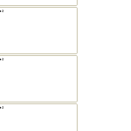
e 2
e 2
e 2