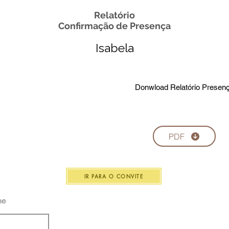
Relatório
Confirmação de Presença
Isabela
Donwload Relatório Prese
PDF
IR PARA O CONVITE
me