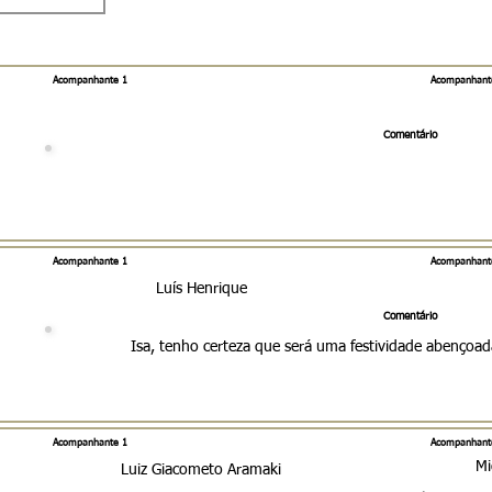
Acompanhante 1
Acompanhant
Comentário
Acompanhante 1
Acompanhant
Luís Henrique
Comentário
Isa, tenho certeza que será uma festividade abençoa
Acompanhante 1
Acompanhant
Mi
Luiz Giacometo Aramaki