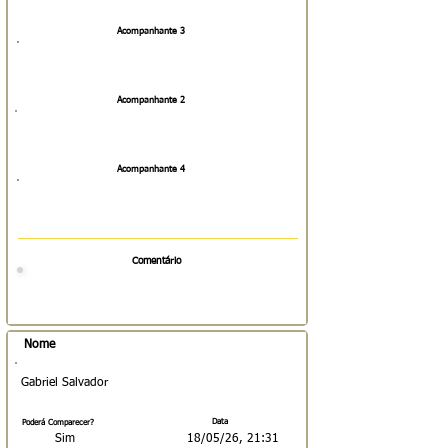
Acompanhante 3
Acompanhante 2
Acompanhante 4
Comentário
Nome
Gabriel Salvador
Data
Poderá Comparecer?
Sim
18/05/26, 21:31