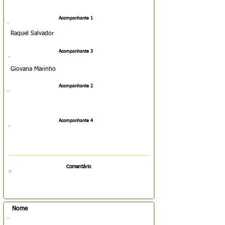
Acompanhante 1
Raquel Salvador
Acompanhante 3
Giovana Marinho
Acompanhante 2
Acompanhante 4
Comentário
Nome