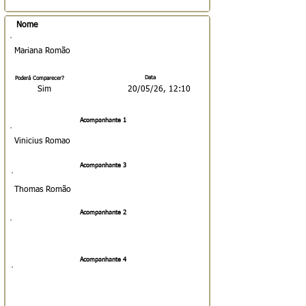
Nome
Mariana Romão
Data
Poderá Comparecer?
Sim
20/05/26, 12:10
Acompanhante 1
Vinicius Romao
Acompanhante 3
Thomas Romão
Acompanhante 2
Acompanhante 4