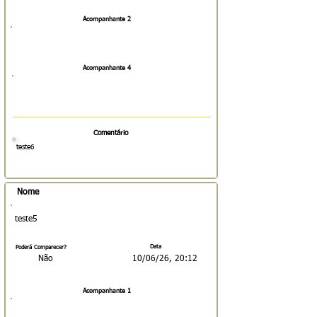
Acompanhante 2
Acompanhante 4
Comentário
teste6
Nome
teste5
Data
Poderá Comparecer?
Não
10/06/26, 20:12
Acompanhante 1