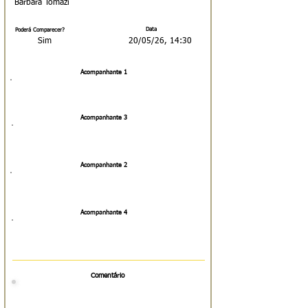
Barbara Tomazi
Data
Poderá Comparecer?
Sim
20/05/26, 14:30
Acompanhante 1
Acompanhante 3
Acompanhante 2
Acompanhante 4
Comentário