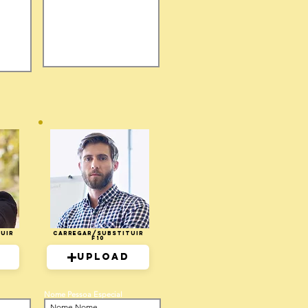
uir
Carregar/Substituir
F10
Upload
Nome Pessoa Especial