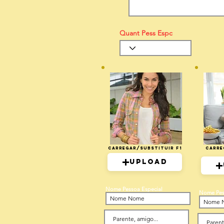
Quant Pess Espc
Carregar/Substituir F1
Carre
Upload
Nome Pessoa Especial
Nome Pes