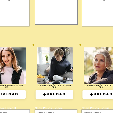
gar/Substituir
Carregar/Substituir
Carregar/Substit
F7
F8
F9
Upload
Upload
Upload
soa Especial
Nome Pessoa Especial
Nome Pessoa Especial