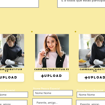
gar/Substituir
Carregar/Substituir F3
Carregar/Substi
F2
F4
Upload
Upload
Uploa
Nome Pessoa Especial
soa Especial
Nome Pessoa Especial