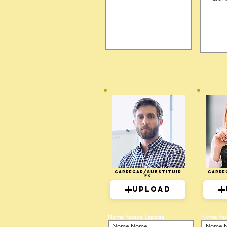
Carregar/Substituir
Carre
F6
Upload
Nome Pessoa Especial
Nome Pes