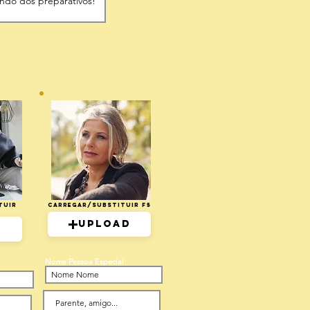
tuir
Carregar/Substituir F5
Upload
d
Nome Pessoa Especial