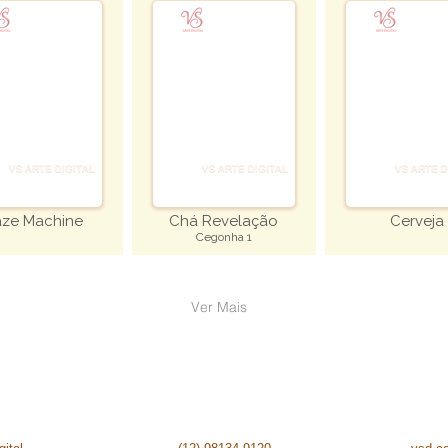
aze Machine
Chá Revelação
Cerveja
Cegonha 1
Ver Mais