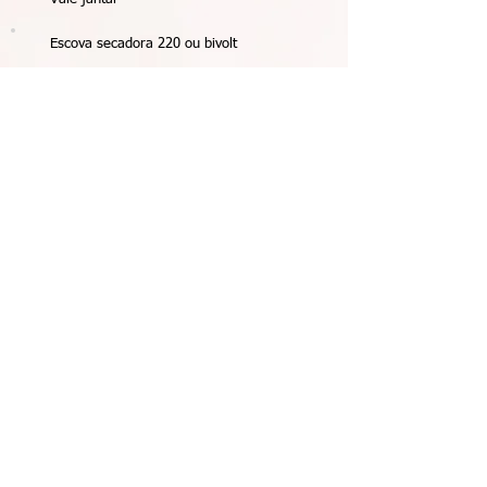
Escova secadora 220 ou bivolt
Chinelo 35/36
Langerie
Vela aromática decorativa
Saia 44
Chapinha 220/ bivolt
Carregador portátil
Kit maquiagem
copo stanley
Kit de caneta stabilo