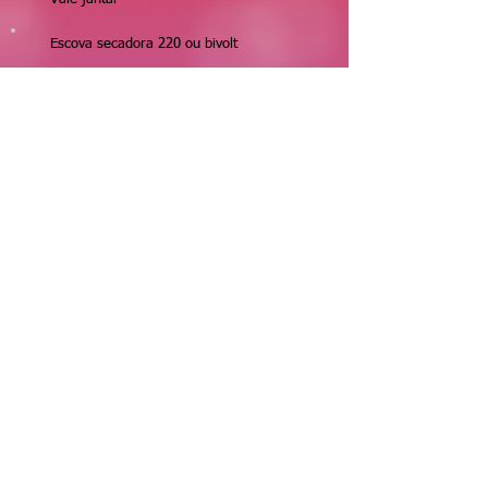
Escova secadora 220 ou bivolt
Chinelo 35/36
Langerie
Vela aromática decorativa
Saia 44
Chapinha 220/ bivolt
Carregador portátil
Kit maquiagem
copo stanley
Kit de caneta stabilo