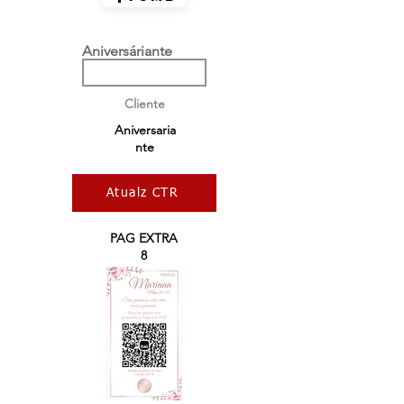
Aniversáriante
Cliente
Aniversaria
nte
Atualz CTR
PAG EXTRA
8