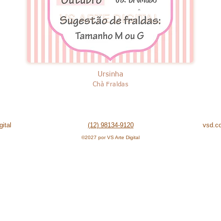
Ursinha
Chà Fraldas
ital
(12) 98134-9120
vsd.c
©2027 por VS Arte Digital