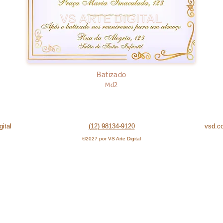
Batizado
Md2
ital
(12) 98134-9120
vsd.c
©2027 por VS Arte Digital