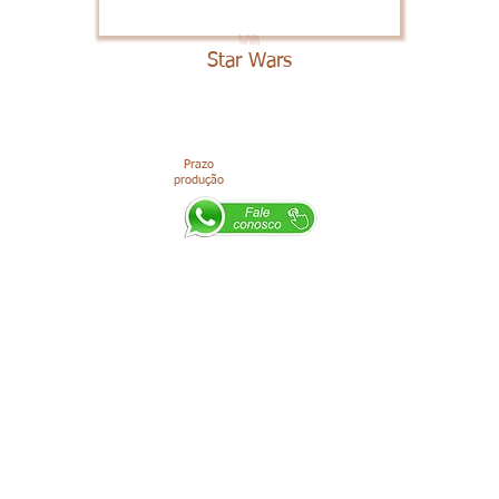
Star Wars
Prazo
produção