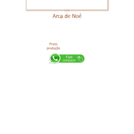
Arca de Noé
Prazo
produção