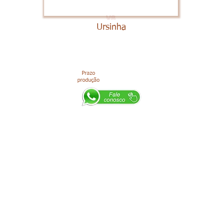
Ursinha
Prazo
produção