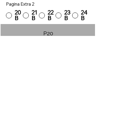
Pagina Extra 2
20
21
22
23
24
B
B
B
B
B
P20
P21
P22
P23
P24