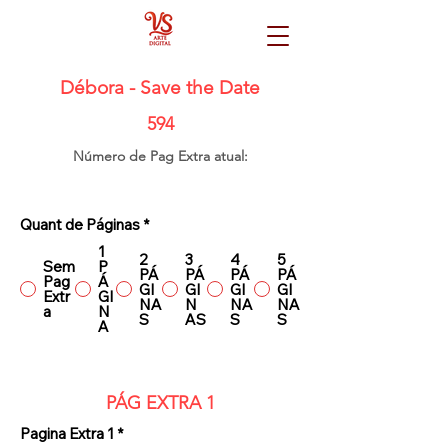
Débora - Save the Date
594
Número de Pag Extra atual:
Quant de Páginas
*
1
2
3
4
5
Sem
P
PÁ
PÁ
PÁ
PÁ
Pag
Á
GI
GI
GI
GI
Extr
GI
NA
N
NA
NA
a
N
S
AS
S
S
A
PÁG EXTRA 1
Pagina Extra 1
*