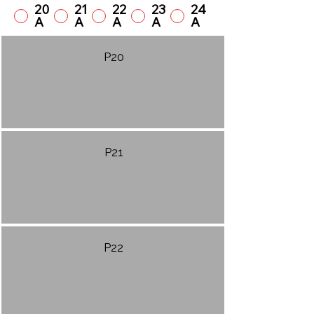
20
21
22
23
24
A
A
A
A
A
P20
P21
P22