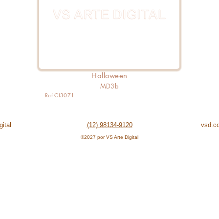
Halloween
MD3b
Ref CI3071
ital
(12) 98134-9120
vsd.c
©2027 por VS Arte Digital