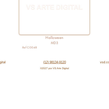
Halloween
MD3
Ref CI3048
ital
(12) 98134-9120
vsd.c
©2027 por VS Arte Digital