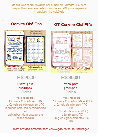
Os arquivos serão enviados por e-mail em formato JPG para
compartilhamento em redes sociais e em PDF para impressão
* arquivos não editáveis
Convite Chá Rifa
KIT Convite Chá Rifa
R$ 20,00
R$ 30,00
Prazo para
Prazo para
produção
produção
2 dias
2 dias
Você receberá:
Você receberá:
1 Convite Chá Rifa em JPG
1 Convite Chá Rifa (JPG + PDF)
1 Cartela de números em JPG
1 Cartela de números (JPG +
(arquivos para compartilhamento
PDF)
em
1 Cartela de nomes (PDF)
aplicativos de mensagens e
1 Lembrete (JPG)
redes sociais)
1 Tag de agradecimento (JPG +
PDF)
Será enviado amostra para aprovação antes da finalização