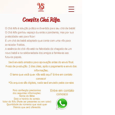
Convite Chá Rifa
O Chá Rifa é solução prática e divertida para seu chá de bebê!
O Chá Rifa ganhou espaço durante a pandemia, mas por sua
praticidade veio para ficar!
É um chá de bebê adaptado que conta com uma rifa para
arrecadar fraldas.
A essência do chá rifa está na felicidade da chegada de um
novo bebê e na solidariedade dos amigos e familiares aos
futuros papais.
Será enviado amostra para aprovação antes do envio final.
Prazo de produção: 2 dias úteis, após o pagamento e envio das
informações.
O tema que você quer não está aqui? Entre em contato
conosco!
*Os arquivos são digitais, nada será enviado pelos correios
Para confecção precisamos
Entre em contato
das seguintes informações:
conosco
Nome do Bêbe
Data e horário do sorteio
Valor da Rifa (Pode ser presentes ou em valor)
Quantidade de números que você quer
Prêmio que será oferecido