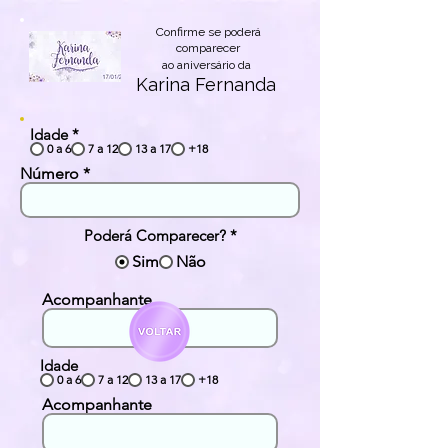
Confirme se poderá
comparecer
ao aniversário da
Karina Fernanda
Idade
*
0 a 6
7 a 12
13 a 17
+18
Número
Poderá Comparecer?
*
Sim
Não
Acompanhante
Idade
0 a 6
7 a 12
13 a 17
+18
Acompanhante