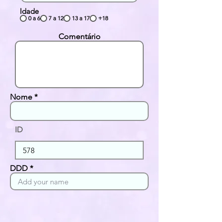
Idade
0 a 6
7 a 12
13 a 17
+18
Comentário
Nome
ID
DDD