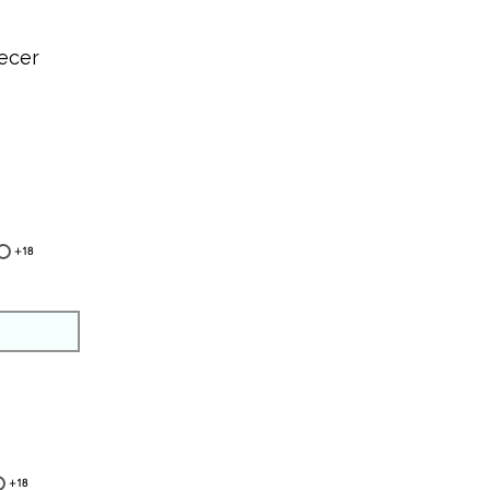
ecer
+18
+18