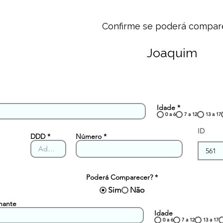
Confirme se poderá compar
Joaquim
Idade
*
0 a 6
7 a 12
13 a 17
ID
DDD
Número
Poderá Comparecer?
*
Sim
Não
hante
Idade
0 a 6
7 a 12
13 a 17