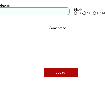
nhante
Idade
0 a 6
7 a 12
13 a 17
Comentário
Botão