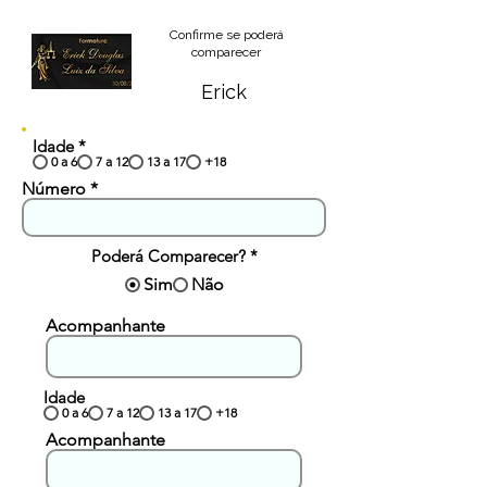
Confirme se poderá
comparecer
Erick
Idade
*
0 a 6
7 a 12
13 a 17
+18
Número
Poderá Comparecer?
*
Sim
Não
Acompanhante
Idade
0 a 6
7 a 12
13 a 17
+18
Acompanhante