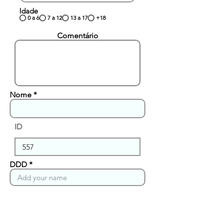
Idade
0 a 6
7 a 12
13 a 17
+18
Comentário
Nome
ID
DDD