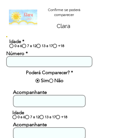
Confirme se poderá
comparecer
Clara
Idade
*
0 a 6
7 a 12
13 a 17
+18
Número
Poderá Comparecer?
*
Sim
Não
Acompanhante
Idade
0 a 6
7 a 12
13 a 17
+18
Acompanhante