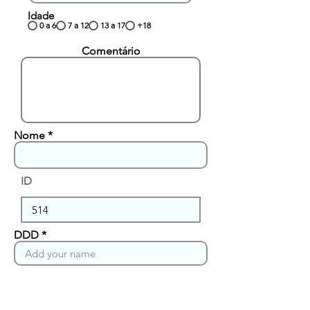
Idade
0 a 6
7 a 12
13 a 17
+18
Comentário
Nome
ID
DDD