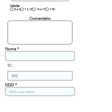
Idade
0 a 6
7 a 12
13 a 17
+18
Comentário
Nome
ID
DDD