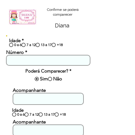
Confirme se poderá
comparecer
Diana
Idade
*
0 a 6
7 a 12
13 a 17
+18
Número
Poderá Comparecer?
*
Sim
Não
Acompanhante
Idade
0 a 6
7 a 12
13 a 17
+18
Acompanhante