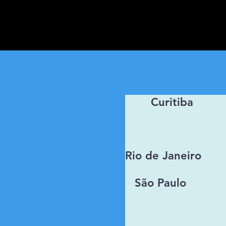
Curitiba
Rio de Janeiro
São Paulo