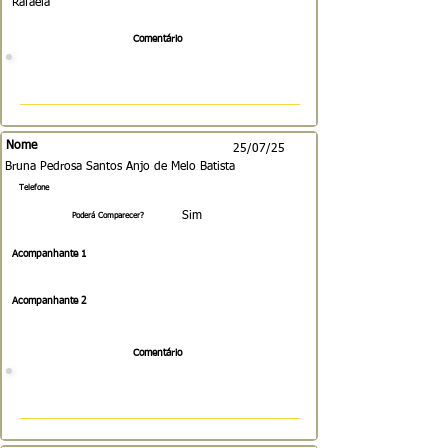
Rafaela
Comentário
Nome
25/07/25
Bruna Pedrosa Santos Anjo de Melo Batista
Telefone
Sim
Poderá Comparecer?
Acompanhante 1
Acompanhante 2
Comentário