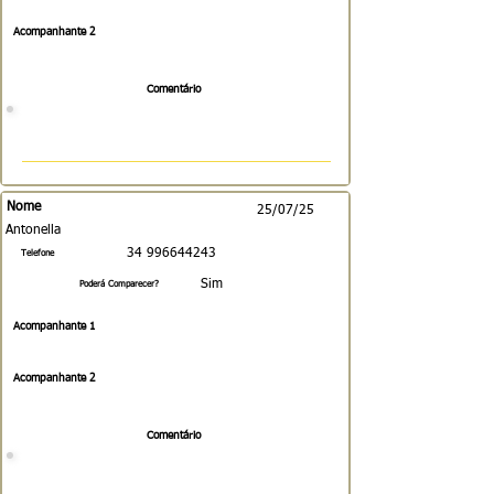
Acompanhante 2
Comentário
Nome
25/07/25
Antonella
34 996644243
Telefone
Sim
Poderá Comparecer?
Acompanhante 1
Acompanhante 2
Comentário