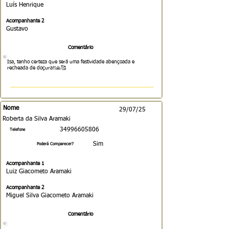
Luís Henrique
Acompanhante 2
Gustavo
Comentário
Isa, tenho certeza que será uma festividade abençoada e
recheada de doçura!!🙏🥰
Nome
29/07/25
Roberta da Silva Aramaki
34996605806
Telefone
Sim
Poderá Comparecer?
Acompanhante 1
Luiz Giacometo Aramaki
Acompanhante 2
Miguel Silva Giacometo Aramaki
Comentário