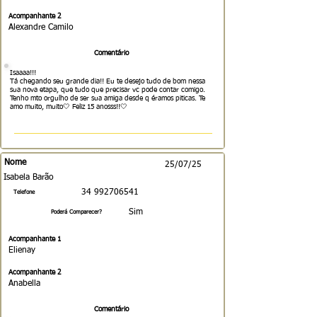
Acompanhante 2
Alexandre Camilo
Comentário
Isaaaa!!!
Tá chegando seu grande dia!! Eu te desejo tudo de bom nessa
sua nova etapa, que tudo que precisar vc pode contar comigo.
Tenho mto orgulho de ser sua amiga desde q éramos piticas. Te
amo muito, muito🤍 Feliz 15 anosss!!🤍
Nome
25/07/25
Isabela Barão
34 992706541
Telefone
Sim
Poderá Comparecer?
Acompanhante 1
Elienay
Acompanhante 2
Anabella
Comentário