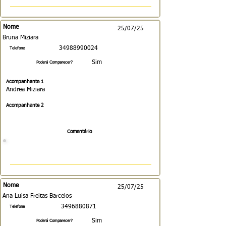
Nome
25/07/25
Bruna Miziara
34988990024
Telefone
Sim
Poderá Comparecer?
Acompanhante 1
Andrea Miziara
Acompanhante 2
Comentário
Nome
25/07/25
Ana Luisa Freitas Barcelos
3496880871
Telefone
Sim
Poderá Comparecer?