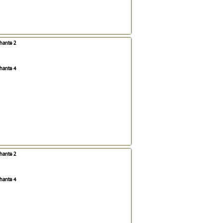
hante 2
hante 4
hante 2
hante 4