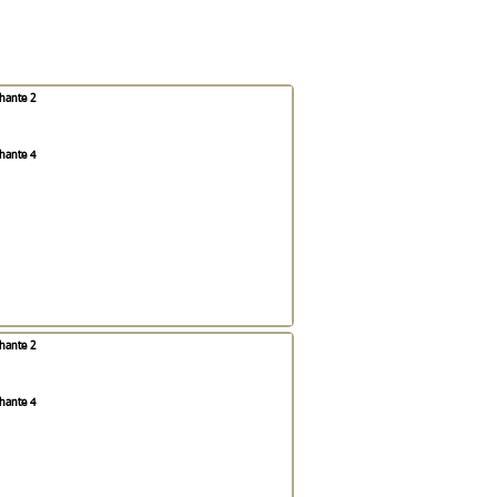
hante 2
hante 4
hante 2
hante 4