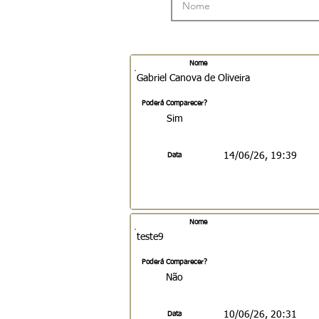
Nome
Gabriel Canova de Oliveira
Poderá Comparecer?
Sim
14/06/26, 19:39
Data
Nome
teste9
Poderá Comparecer?
Não
10/06/26, 20:31
Data