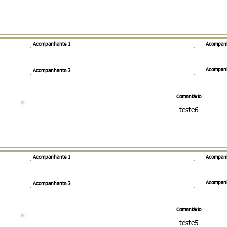
Acompanhante 1
Acompan
Acompan
Acompanhante 3
Comentário
teste6
Acompanhante 1
Acompan
Acompan
Acompanhante 3
Comentário
teste5