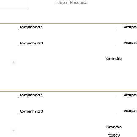
Limpar Pesquisa
Acompanhante 1
Acompan
Acompan
Acompanhante 3
Comentário
Acompanhante 1
Acompan
Acompan
Acompanhante 3
Comentário
teste9