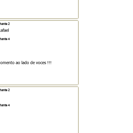
hante 2
afael
hante 4
momento ao lado de voces !!!
hante 2
hante 4