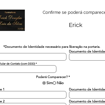
Confirme se poderá comparec
Erick
*Documento de Identidade necessário para liberação na portaria.
Documento de Identid
lular de Contato (com DDD)
Poderá Comparecer?
*
Sim
Não
e 1
Documento de Identid
e 2
Documento de Identid