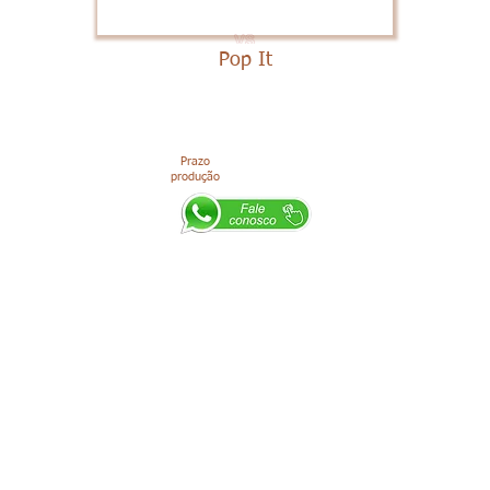
Pop It
Prazo
produção