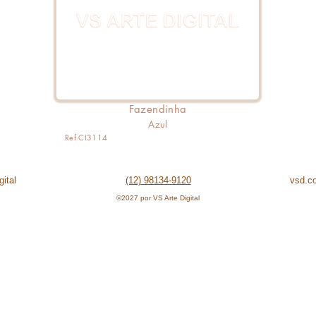
Fazendinha
Azul
Ref CI3114
ital
(12) 98134-9120
vsd.c
©2027 por VS Arte Digital