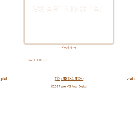
Pedrita
Ref CI3074
ital
(12) 98134-9120
vsd.c
©2027 por VS Arte Digital